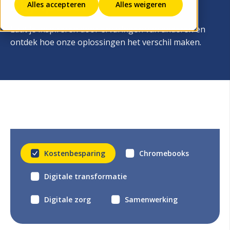
Signpost?
Alles accepteren
Alles weigeren
Laat je inspireren door ervaringen van anderen en
ontdek hoe onze oplossingen het verschil maken.
Kostenbesparing
Chromebooks
Digitale transformatie
Digitale zorg
Samenwerking