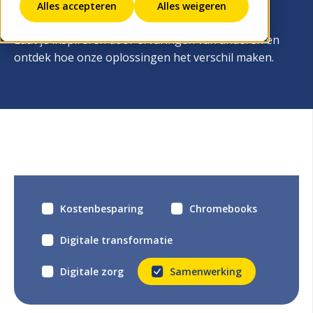
Signpost?
Alles accepteren
Alles weigeren
Laat je inspireren door ervaringen van anderen en
ontdek hoe onze oplossingen het verschil maken.
Kostenbesparing
Chromebooks
Digitale transformatie
Digitale zorg
Samenwerking