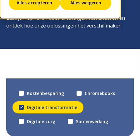
Signpost?
Alles accepteren
Alles weigeren
Laat je inspireren door ervaringen van anderen en
ontdek hoe onze oplossingen het verschil maken.
Kostenbesparing
Chromebooks
Digitale transformatie
Digitale zorg
Samenwerking