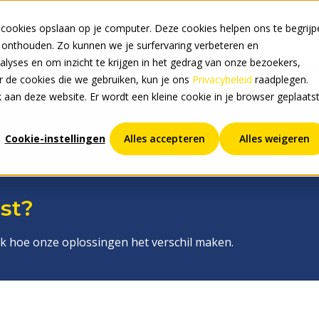
 cookies opslaan op je computer. Deze cookies helpen ons te begrijp
 onthouden. Zo kunnen we je surfervaring verbeteren en
lyses en om inzicht te krijgen in het gedrag van onze bezoekers,
Show submenu for Hardwa
Hardware oplossingen
On-site service & garan
er de cookies die we gebruiken, kun je ons
Privacybeleid
raadplegen.
ek aan deze website. Er wordt een kleine cookie in je browser geplaats
Cookie-instellingen
Alles accepteren
Alles weigeren
st?
ek hoe onze oplossingen het verschil maken.