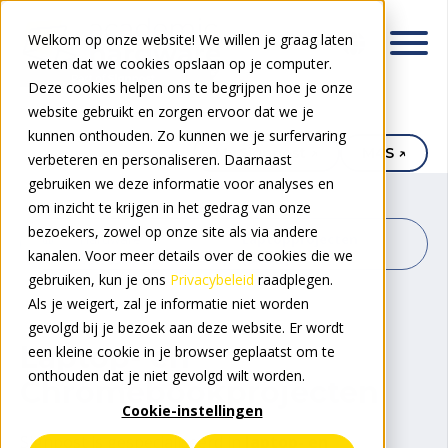
Welkom op onze website! We willen je graag laten
weten dat we cookies opslaan op je computer.
Deze cookies helpen ons te begrijpen hoe je onze
website gebruikt en zorgen ervoor dat we je
kunnen onthouden. Zo kunnen we je surfervaring
My.Signpost ↗
M4S ↗
verbeteren en personaliseren. Daarnaast
gebruiken we deze informatie voor analyses en
om inzicht te krijgen in het gedrag van onze
bezoekers, zowel op onze site als via andere
Hardware
Laptopprojecten
kanalen. Voor meer details over de cookies die we
oplossingen
(BYOD)
gebruiken, kun je ons
Privacybeleid
raadplegen.
Als je weigert, zal je informatie niet worden
gevolgd bij je bezoek aan deze website. Er wordt
Laptop- en
een kleine cookie in je browser geplaatst om te
onthouden dat je niet gevolgd wilt worden.
Chromebookprojecten
Cookie-instellingen
Signpost is gespecialiseerd in
laptop- en