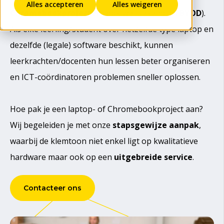
Alles accepteren
Alles weigeren
Chromebookprojecten
(ook wel bekend als
BYOD
).
Als elke leerling/student over hetzelfde type laptop en
dezelfde (legale) software beschikt, kunnen
leerkrachten/docenten hun lessen beter organiseren
en ICT-coördinatoren problemen sneller oplossen.
Hoe pak je een laptop- of Chromebookproject aan?
Wij begeleiden je met onze
stapsgewijze aanpak
,
waarbij de klemtoon niet enkel ligt op kwalitatieve
hardware maar ook op een
uitgebreide service
.
Contacteer ons