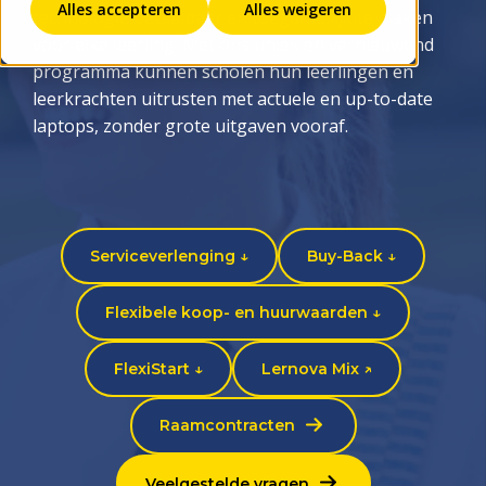
Alles accepteren
Alles weigeren
technologie betaalbaar en toegankelijk te maken
voor elke leerling. Met ons uniek en vernieuwend
programma kunnen scholen hun leerlingen en
leerkrachten uitrusten met actuele en up-to-date
laptops, zonder grote uitgaven vooraf.
Serviceverlenging ↓
Buy-Back ↓
Flexibele koop- en huurwaarden ↓
FlexiStart ↓
Lernova Mix ↗
Raamcontracten
Veelgestelde vragen