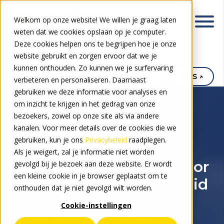
Welkom op onze website! We willen je graag laten
weten dat we cookies opslaan op je computer.
Deze cookies helpen ons te begrijpen hoe je onze
website gebruikt en zorgen ervoor dat we je
kunnen onthouden. Zo kunnen we je surfervaring
My.Signpost ↗
M4S ↗
verbeteren en personaliseren. Daarnaast
gebruiken we deze informatie voor analyses en
om inzicht te krijgen in het gedrag van onze
bezoekers, zowel op onze site als via andere
Voor wie
Directie & ICT-experts
kanalen. Voor meer details over de cookies die we
gebruiken, kun je ons
Privacybeleid
raadplegen.
Ons aanbod in lijn met
Als je weigert, zal je informatie niet worden
Digiplan Vlaanderen voor
gevolgd bij je bezoek aan deze website. Er wordt
een kleine cookie in je browser geplaatst om te
een duurzaam ICT-beleid
onthouden dat je niet gevolgd wilt worden.
Cookie-instellingen
In het tijdperk na Digisprong zetten we bij
Academic Hardware de traditie voort om