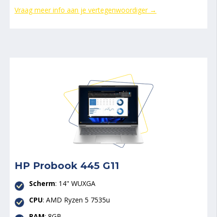
Vraag meer info aan je vertegenwoordiger →
HP Probook 445 G11
Scherm
: 14" WUXGA
CPU
:
AMD Ryzen 5 7535u
RAM
: 8GB