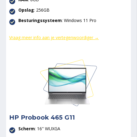
Opslag
: 256GB
Besturingssysteem
: Windows 11 Pro
Vraag meer info aan je vertegenwoordiger →
HP Probook 465 G11
Scherm
: 16" WUXGA