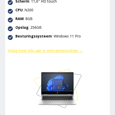
Scherm
: 11,6" HD touch
CPU
: N200
RAM
: 8GB
Opslag
: 256GB
Besturingssysteem
: Windows 11 Pro
Vraag meer info aan je vertegenwoordiger →