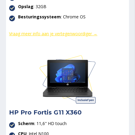
Opslag
: 32GB
Besturingssysteem
: Chrome OS
Vraag meer info aan je vertegenwoordiger →
HP Pro Fortis G11 X360
Scherm
: 11,6" HD touch
CPU
: Intel N100