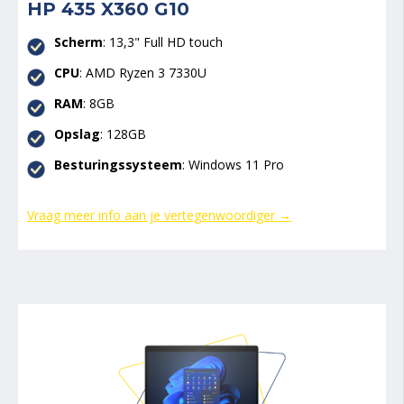
HP 435 X360 G10
Scherm
: 13,3" Full HD touch
CPU
:
AMD Ryzen 3 7330U
RAM
: 8GB
Opslag
: 128GB
Besturingssysteem
: Windows 11 Pro
Vraag meer info aan je vertegenwoordiger →