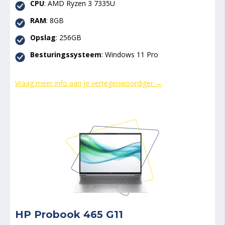
CPU
:
AMD Ryzen 3 7335U
RAM
: 8GB
Opslag
: 256GB
Besturingssysteem
: Windows 11 Pro
Vraag meer info aan je vertegenwoordiger →
HP Probook 465 G11