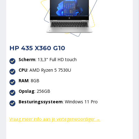
HP 435 X360 G10
Scherm
: 13,3" Full HD touch
CPU
:
AMD Ryzen 5 7530U
RAM
: 8GB
Opslag
: 256GB
Besturingssysteem
: Windows 11 Pro
Vraag meer info aan je vertegenwoordiger →