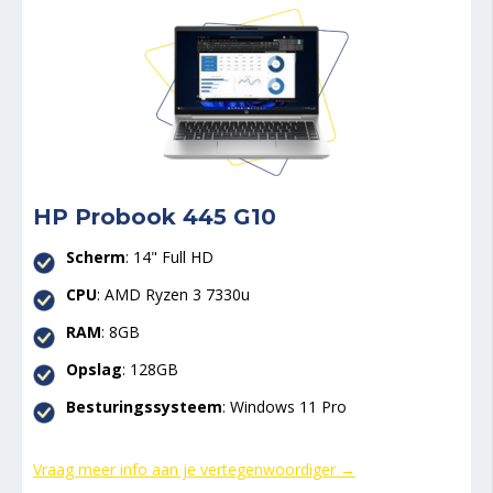
HP Probook 445 G10
Scherm
: 14" Full HD
CPU
:
AMD Ryzen 3 7330u
RAM
: 8GB
Opslag
: 128GB
Besturingssysteem
: Windows 11 Pro
Vraag meer info aan je vertegenwoordiger →