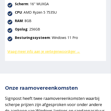
Scherm
: 16" WUXGA
CPU
:
AMD Ryzen 5 7535U
RAM
: 8GB
Opslag
: 256GB
Besturingssysteem
: Windows 11 Pro
Vraag meer info aan je vertegenwoordiger →
Onze raamovereenkomsten
Signpost heeft twee raamovereenkomsten waarbij
scherpe prijzen zijn afgesproken voor onder andere
de aankoop van Windows laptops en randapparatuur