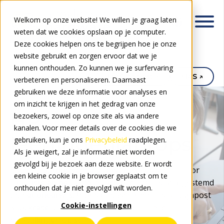
Welkom op onze website! We willen je graag laten
weten dat we cookies opslaan op je computer.
Deze cookies helpen ons te begrijpen hoe je onze
website gebruikt en zorgen ervoor dat we je
kunnen onthouden. Zo kunnen we je surfervaring
My.Signpost ↗
M4S ↗
verbeteren en personaliseren. Daarnaast
gebruiken we deze informatie voor analyses en
om inzicht te krijgen in het gedrag van onze
HP
bezoekers, zowel op onze site als via andere
kanalen. Voor meer details over de cookies die we
leerlingenlaptops
gebruiken, kun je ons
Privacybeleid
raadplegen.
Als je weigert, zal je informatie niet worden
gevolgd bij je bezoek aan deze website. Er wordt
Met HP-laptops van Signpost kiest uw school voor
een kleine cookie in je browser geplaatst om te
robuuste en betaalbare toestellen, volledig afgestemd
onthouden dat je niet gevolgd wilt worden.
op het onderwijs. Inclusief beschermhoes of Signpost
Cookie-instellingen
Shockcase, uitgebreide garantie en snelle
herstellingen op school.