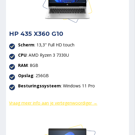
HP 435 X360 G10
Scherm
: 13,3" Full HD touch
CPU
:
AMD Ryzen 3 7330U
RAM
: 8GB
Opslag
: 256GB
Besturingssysteem
: Windows 11 Pro
Vraag meer info aan je vertegenwoordiger →