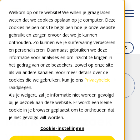
Welkom op onze website! We willen je graag laten
weten dat we cookies opslaan op je computer. Deze
cookies helpen ons te begrijpen hoe je onze website
gebruikt en zorgen ervoor dat we je kunnen
onthouden. Zo kunnen we je surfervaring verbeteren
Signpost Shop
M4S
en personaliseren. Daarnaast gebruiken we deze
informatie voor analyses en om inzicht te krijgen in
het gedrag van onze bezoekers, zowel op onze site
als via andere kanalen. Voor meer details over de
/
Marktonderzoek wijst uit: Signpost is de
cookies die we gebruiken, kun je ons
Privacybeleid
meest complete ICT-partij voor scholen van
raadplegen.
Waarom
grote omvang
Als je weigert, zal je informatie niet worden gevolgd
Signpost?
bij je bezoek aan deze website. Er wordt een kleine
cookie in je browser geplaatst om te onthouden dat
Marktonderzoek
je niet gevolgd wilt worden.
Cookie-instellingen
wijst uit: